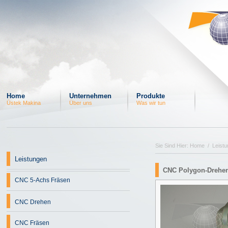
Home
Unternehmen
Produkte
Üstek Makina
Über uns
Was wir tun
Sie Sind Hier: Home / Leist
Leistungen
CNC Polygon-Drehen
CNC 5-Achs Fräsen
CNC Drehen
CNC Fräsen