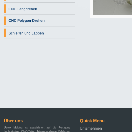
CNC Langdrehen
CNC Polygon-Drehen
Schleifen und Läppen
Über uns
Quick Menu
Üstek Makina ist spezialisiert auf die Fertigung
Unternehmen
hochpräziser CNC-Teile. Jahrzehntelange Erfahrung