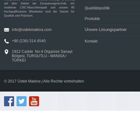
auf dem Gebiet der Zerspanungstechnik, ein
moderner CNC-Maschinenpark und unsere 80
Qualitätspolitik
hochqualifizierten Mitarbeiter sind der Garant für
Qualität und Präzision.
Produkte
Unsere Lösungspartner
info@ustekmakina.com
+90 (236) 314 4540
Kontakt
1922 Cadde No:4 Organize Sanayi
Bölgesi, TURGUTLU - MANISA /
TÜRKEI
© 2017 Üstek Makina | Alle Rechte vorbehalten