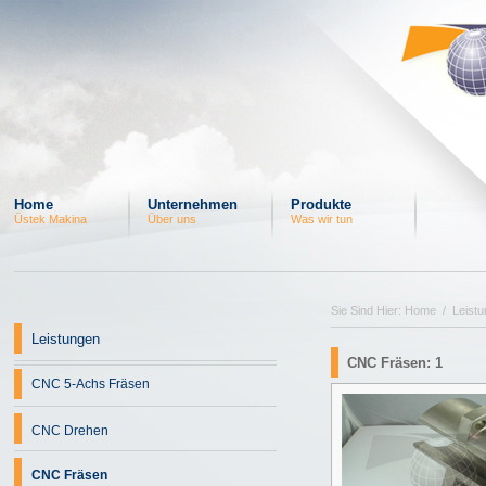
Home
Unternehmen
Produkte
Üstek Makina
Über uns
Was wir tun
Sie Sind Hier: Home / Leist
Leistungen
CNC Fräsen: 1
CNC 5-Achs Fräsen
CNC Drehen
CNC Fräsen