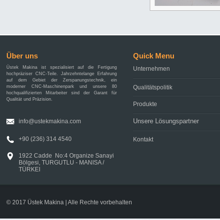
Über uns
Quick Menu
Üstek Makina ist spezialisiert auf die Fertigung
Unternehmen
hochpräziser CNC-Teile. Jahrzehntelange Erfahrung
auf dem Gebiet der Zerspanungstechnik, ein
moderner CNC-Maschinenpark und unsere 80
Qualitätspolitik
hochqualifizierten Mitarbeiter sind der Garant für
Qualität und Präzision.
Produkte
Unsere Lösungspartner
info@ustekmakina.com
+90 (236) 314 4540
Kontakt
1922 Cadde No:4 Organize Sanayi
Bölgesi, TURGUTLU - MANISA /
TÜRKEI
© 2017 Üstek Makina | Alle Rechte vorbehalten